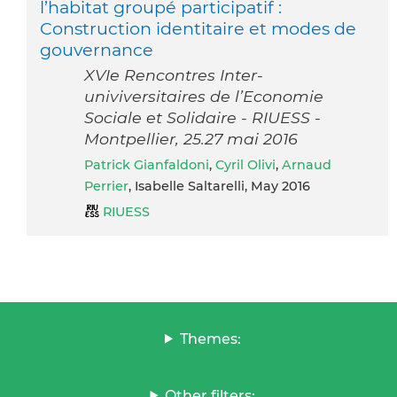
l’habitat groupé participatif :
Construction identitaire et modes de
gouvernance
XVIe Rencontres Inter-
univiversitaires de l’Economie
Sociale et Solidaire - RIUESS -
Montpellier, 25.27 mai 2016
Patrick Gianfaldoni
,
Cyril Olivi
,
Arnaud
Perrier
, Isabelle Saltarelli, May 2016
RIUESS
Themes:
Other filters: