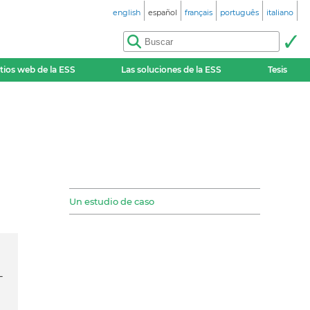
english
español
français
português
italiano
itios web de la ESS
Las soluciones de la ESS
Tesis
Un estudio de caso
-