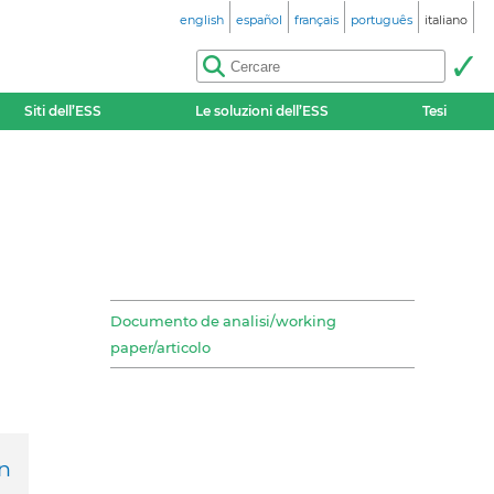
english
español
français
português
italiano
Siti dell’ESS
Le soluzioni dell’ESS
Tesi
Documento de analisi/working
paper/articolo
n