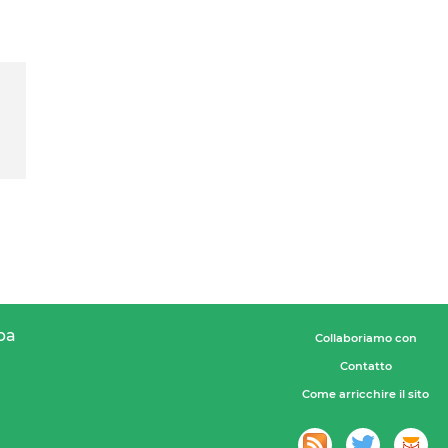
pa
Collaboriamo con
Contatto
Come arricchire il sito