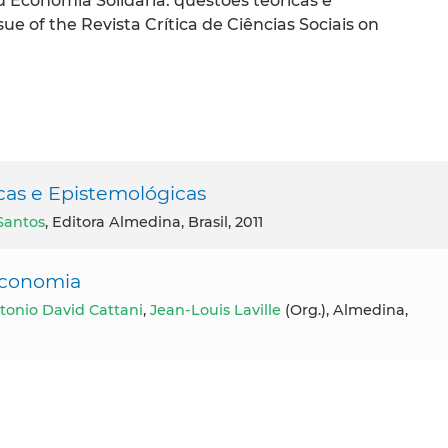
 Economia Solidária: questões teóricas e
ue of the Revista Crítica de Ciências Sociais on
cas e Epistemológicas
Santos
, Editora Almedina, Brasil, 2011
 Economia
tonio David Cattani
,
Jean-Louis Laville
(Org.), Almedina,