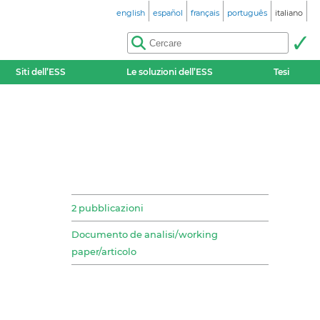
english
español
français
português
italiano
Siti dell’ESS
Le soluzioni dell’ESS
Tesi
2 pubblicazioni
Documento de analisi/working
paper/articolo