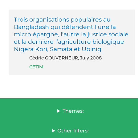
Trois organisations populaires au
Bangladesh qui défendent l’une la
micro épargne, l’autre la justice sociale
et la dernière l’agriculture biologique
Nigera Kori, Samata et Ubinig
Cédric GOUVERNEUR, July 2008
CETIM
Themes:
Other filters: