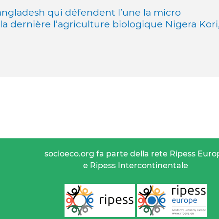
angladesh qui défendent l’une la micro
t la dernière l’agriculture biologique Nigera Kori
socioeco.org fa parte della rete Ripess Euro
e Ripess Intercontinentale