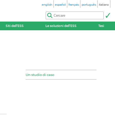
english
español
français
português
italiano
Siti dell’ESS
Le soluzioni dell’ESS
Tesi
Un studio di caso