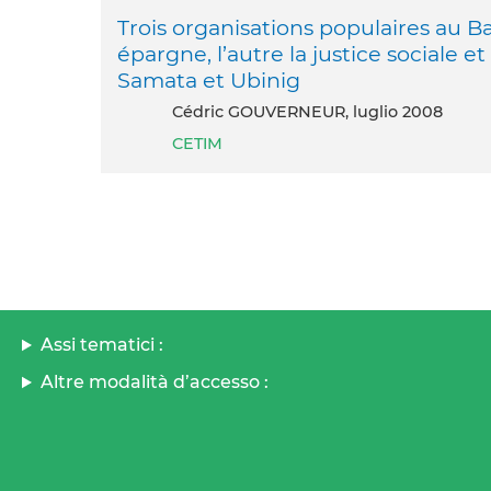
Trois organisations populaires au B
épargne, l’autre la justice sociale e
Samata et Ubinig
Cédric GOUVERNEUR, luglio 2008
CETIM
Assi tematici :
Altre modalità d’accesso :