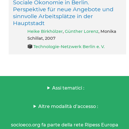
Sociale Ökonomie in Berlin.
Perspektive für neue Angebote und
sinnvolle Arbeitsplätze in der
Hauptstadt
Heike Birkhölzer
,
Günther Lorenz
, Monika
Schillat, 2007
Technologie-Netzwerk Berlin e. V.
Assi tematici :
Altre modalità d’accesso :
socioeco.org fa parte della rete Ripess Europa