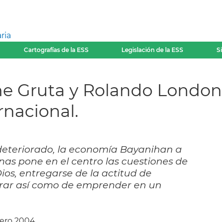
ria
Cartografías de la ESS
Legislación de la ESS
S
ne Gruta y Rolando London
rnacional.
eteriorado, la economía Bayanihan a
inas pone en el centro las cuestiones de
ios, entregarse de la actitud de
rar así como de emprender en un
rero 2004