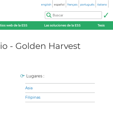
english
español
français
português
italiano
itios web de la ESS
Las soluciones de la ESS
Tesis
io - Golden Harvest
Lugares :
Asia
Filipinas