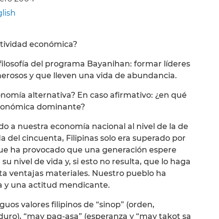
lish
actividad económica?
a filosofía del programa Bayanihan: formar líderes
erosos y que lleven una vida de abundancia.
onomía alternativa? En caso afirmativo: ¿en qué
 económica dominante?
a nuestra economía nacional al nivel de la de
a del cincuenta, Filipinas solo era superado por
que ha provocado que una generación espere
 nivel de vida y, si esto no resulta, que lo haga
ta ventajas materiales. Nuestro pueblo ha
a y una actitud mendicante.
uos valores filipinos de “sinop” (orden,
 duro), “may pag-asa” (esperanza y “may takot sa