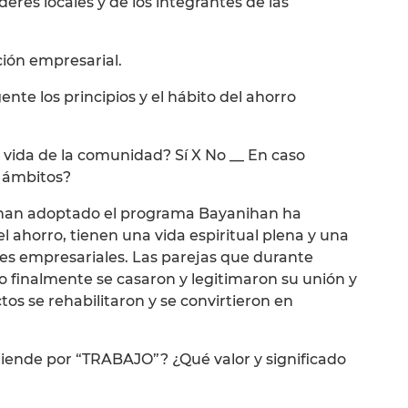
res locales y de los integrantes de las
ción empresarial.
ente los principios y el hábito del ahorro
la vida de la comunidad? Sí X No __ En caso
é ámbitos?
ue han adoptado el programa Bayanihan ha
l ahorro, tienen una vida espiritual plena y una
des empresariales. Las parejas que durante
 finalmente se casaron y legitimaron su unión y
ctos se rehabilitaron y se convirtieron en
ntiende por “TRABAJO”? ¿Qué valor y significado