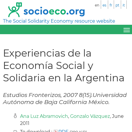
en
es
fr
pt
it
The Social Solidarity Economy resource website
Experiencias de la
Economía Social y
Solidaria en la Argentina
Estudios Fronterizos, 2007 8(15).Universidad
Autónoma de Baja California México.
Ana Luz Abramovich
,
Gonzalo Vázquez
, June
2011
To download :
PDF
(290 KiB)