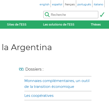
english
español
français
português
italiano
Sites de l’ESS
Les solutions de l’ESS
Thèses
 la Argentina
Dossiers :
Monnaies complémentaires, un outil
de la transition économique
Les coopératives