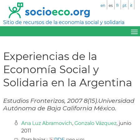
en
es
fr
pt
it
Sitio de recursos de la economía social y solidaria
Experiencias de la
Economía Social y
Solidaria en la Argentina
Estudios Fronterizos, 2007 8(15).Universidad
Autónoma de Baja California México.
Ana Luz Abramovich
,
Gonzalo Vázquez
, junio
2011
Para bajar :
PDF
(290 KiB)