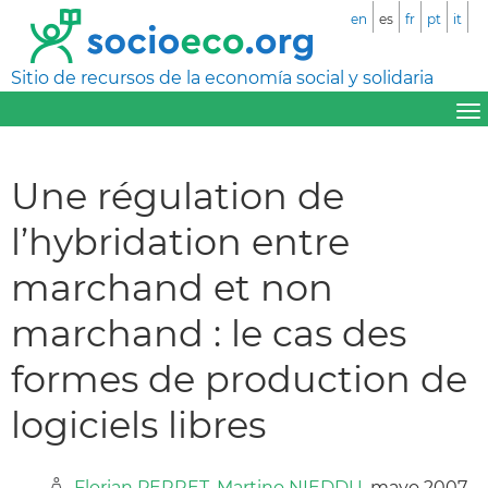
en
es
fr
pt
it
Sitio de recursos de la economía social y solidaria
Une régulation de
l’hybridation entre
marchand et non
marchand : le cas des
formes de production de
logiciels libres
Florian PERRET
,
Martino NIEDDU
, mayo 2007