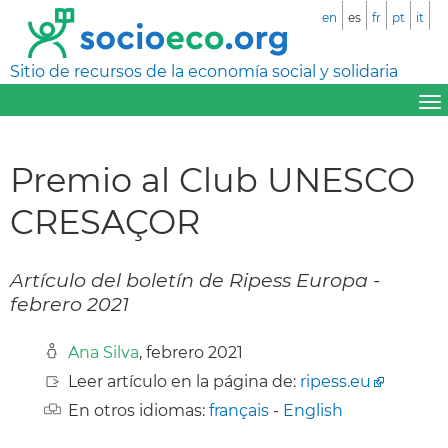
en
es
fr
pt
it
Sitio de recursos de la economía social y solidaria
Premio al Club UNESCO
CRESAÇOR
Artículo del boletín de Ripess Europa -
febrero 2021
Ana Silva
, febrero 2021
Leer artículo en la página de:
ripess.eu
En otros idiomas:
français
-
English