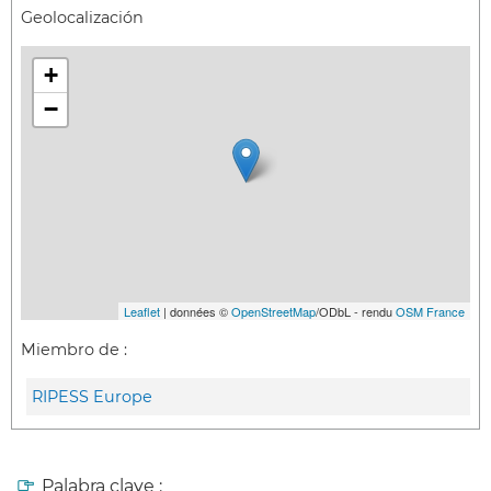
Geolocalización
+
−
Leaflet
| données ©
OpenStreetMap
/ODbL - rendu
OSM France
Miembro de :
RIPESS Europe
Palabra clave :