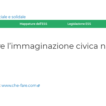
ale e solidale
Mappature dell’ESS
Legislazione ESS
ve l’immaginazione civica ne
:
www.che-fare.com