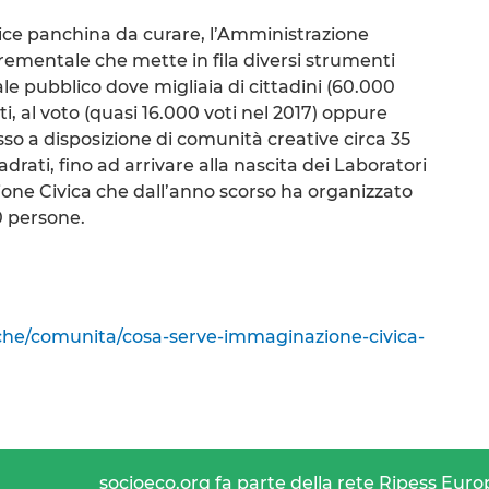
ice panchina da curare, l’Amministrazione
ementale che mette in fila diversi strumenti
le pubblico dove migliaia di cittadini (60.000
ti, al voto (quasi 16.000 voti nel 2017) oppure
a disposizione di comunità creative circa 35
adrati, fino ad arrivare alla nascita dei Laboratori
ione Civica che dall’anno scorso ha organizzato
0 persone.
he/comunita/cosa-serve-immaginazione-civica-
socioeco.org fa parte della rete Ripess Euro