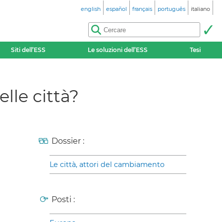
english
español
français
português
italiano
Siti dell’ESS
Le soluzioni dell’ESS
Tesi
lle città?
Dossier :
Le città, attori del cambiamento
Posti :