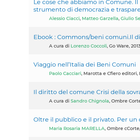
Le cose che abbiamo in Comune. Il 
strumento di democrazia e traspar
Alessio Ciacci
,
Matteo Garzella
,
Giulio S
Ebook : Commons/beni comuni.Il dib
A cura di
Lorenzo Coccoli
, Go Ware, 201
Viaggio nell’Italia dei Beni Comuni
Paolo Cacciari
, Marotta e Cfiero editori,
Il diritto del comune Crisi della sov
A cura di
Sandro Chignola
, Ombre Cort
Oltre il pubblico e il privato. Per u
Maria Rosaria MARELLA
, Ombre cCorte