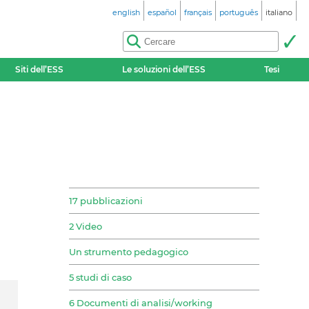
english
español
français
português
italiano
Siti dell’ESS
Le soluzioni dell’ESS
Tesi
17 pubblicazioni
2 Video
Un strumento pedagogico
5 studi di caso
6 Documenti di analisi/working