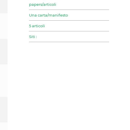
papers/articoli
Una carta/manifesto
5 articoli
Siti :