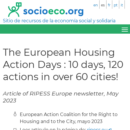
en
es
fr
pt
it
Sitio de recursos de la economía social y solidaria
The European Housing
Action Days : 10 days, 120
actions in over 60 cities!
Article of RIPESS Europe newsletter, May
2023
European Action Coalition for the Right to
Housing and to the City, mayo 2023
Leer artículo en la página de:
ripess.eu