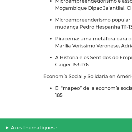
Microempreendedorismo e associ
Moçambique Dipac Jaiantilal, Cl
Microempreenderismo popular e
mudança Pedro Hespanha 111-1
Piracema: uma metáfora para o
Marília Veríssimo Veronese, Adria
A História e os Sentidos do Em
Gaiger 153-176
Economía Social y Solidaria en Améri
El “mapeo” de la economía social 
185
Axes thématiques :