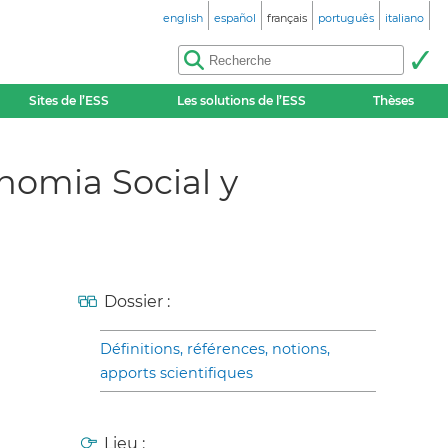
english
español
français
português
italiano
Sites de l’ESS
Les solutions de l’ESS
Thèses
nomia Social y
Dossier :
Définitions, références, notions,
apports scientifiques
Lieu :