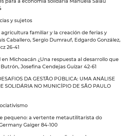
ões para a economia solidária Manuela Salau
4
cias y sujetos
agricultura familiar y la creación de ferias y
is Caballero, Sergio Dumrauf, Edgardo González,
cz 26-41
l en Michoacán ¿Una respuesta al desarrollo que
 Butrón, Josefina Cendejas Guízar 42-61
DESAFIOS DA GESTÃO PÚBLICA: UMA ANÁLISE
SOLIDÁRIA NO MUNICÍPIO DE SÃO PAULO
ociativismo
 pequeno: a vertente metautilitarista do
 Germany Gaiger 84-100