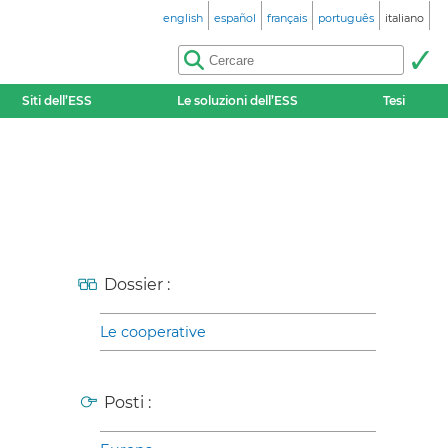
english
español
français
português
italiano
Siti dell’ESS
Le soluzioni dell’ESS
Tesi
Dossier :
Le cooperative
Posti :