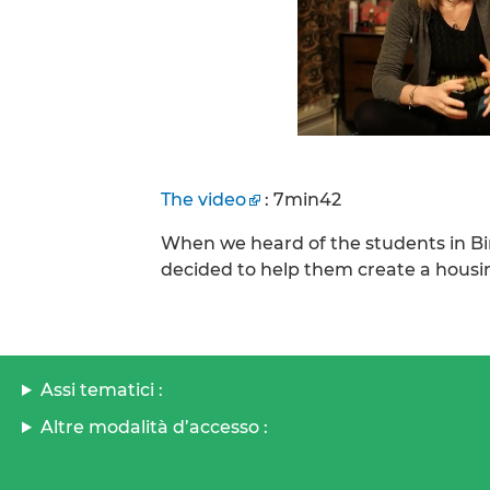
The video
: 7min42
When we heard of the students in Bi
decided to help them create a housin
Assi tematici :
Altre modalità d’accesso :