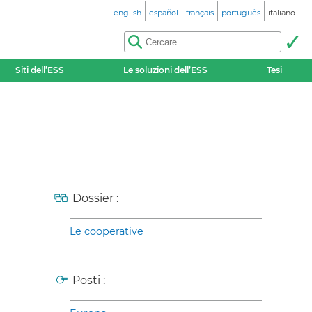
english
español
français
português
italiano
Siti dell’ESS
Le soluzioni dell’ESS
Tesi
Dossier :
Le cooperative
Posti :