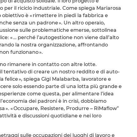
 di acquisto solidale. Il loro progetto è
 per il riciclo industriale. Come spiega Mariarosa
o obiettivo è « rimettere in piedi la fabbrica e
anche senza un padrone ». Un altro operaio,
scussione sulle problematiche emerse, sottolinea
ice: « … perché l’autogestione non viene dall’alto
rando la nostra organizzazione, affrontando
 non funzionano ».
ono rimanere in contatto con altre lotte.
l tentativo di creare un nostro reddito e di auto-
a felice », spiega Gigi Malabarba, lavoratore e
ere solo essendo parte di una lotta più grande e
esperienze come questa, per alimentare l’idea
 l’economia dei padroni è in crisi, dobbiamo
a ». « Occupare, Resistere, Produrre – RiMaflow”
 attività e discussioni quotidiane e nei loro
ometraggi sulle occupazioni dei luoghi di lavoro e