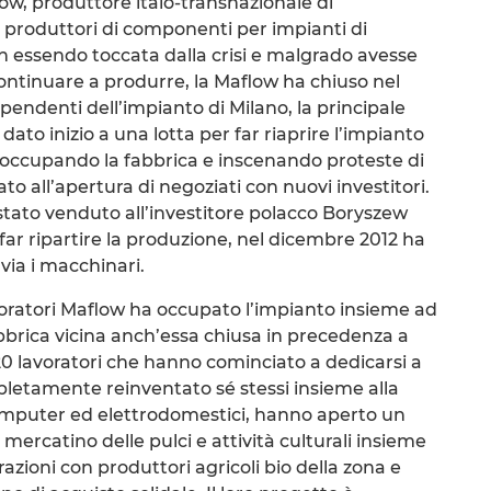
low, produttore italo-transnazionale di
 produttori di componenti per impianti di
essendo toccata dalla crisi e malgrado avesse
ontinuare a produrre, la Maflow ha chiuso nel
pendenti dell’impianto di Milano, la principale
ato inizio a una lotta per far riaprire l’impianto
o, occupando la fabbrica e inscenando proteste di
to all’apertura di negoziati con nuovi investitori.
stato venduto all’investitore polacco Boryszew
far ripartire la produzione, nel dicembre 2012 ha
via i macchinari.
voratori Maflow ha occupato l’impianto insieme ad
 fabbrica vicina anch’essa chiusa in precedenza a
20 lavoratori che hanno cominciato a dedicarsi a
etamente reinventato sé stessi insieme alla
 computer ed elettrodomestici, hanno aperto un
mercatino delle pulci e attività culturali insieme
razioni con produttori agricoli bio della zona e