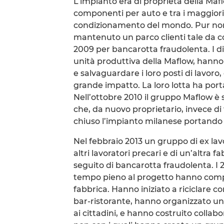
L’impianto era di proprietà della Maf
componenti per auto e tra i maggiori
condizionamento del mondo. Pur non 
mantenuto un parco clienti tale da c
2009 per bancarotta fraudolenta. I di
unità produttiva della Maflow, hanno d
e salvaguardare i loro posti di lavor
grande impatto. La loro lotta ha porta
Nell’ottobre 2010 il gruppo Maflow è 
che, da nuovo proprietario, invece di 
chiuso l’impianto milanese portando 
Nel febbraio 2013 un gruppo di ex la
altri lavoratori precari e di un’altra
seguito di bancarotta fraudolenta. I 
tempo pieno al progetto hanno compl
fabbrica. Hanno iniziato a riciclare
bar-ristorante, hanno organizzato un 
ai cittadini, e hanno costruito collabo