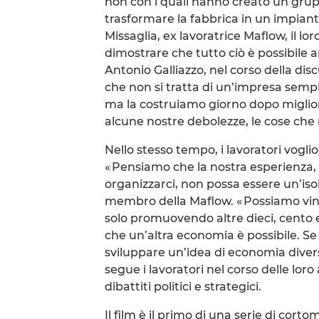
non con i quali hanno creato un gruppo
trasformare la fabbrica in un impianto
Missaglia, ex lavoratrice Maflow, il lor
dimostrare che tutto ciò è possibile 
Antonio Galliazzo, nel corso della di
che non si tratta di un’impresa sempl
ma la costruiamo giorno dopo miglio
alcune nostre debolezze, le cose che
Nello stesso tempo, i lavoratori vogli
« Pensiamo che la nostra esperienza, i
organizzarci, non possa essere un’isol
membro della Maflow. « Possiamo vinc
solo promuovendo altre dieci, cento 
che un’altra economia è possibile. Se
sviluppare un’idea di economia divers
segue i lavoratori nel corso delle loro
dibattiti politici e strategici.
Il film è il primo di una serie di cort