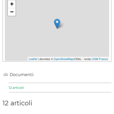
+
−
Leaflet
| données ©
OpenStreetMap
/ODbL - rendu
OSM France
Documenti:
12 articoli
12 articoli