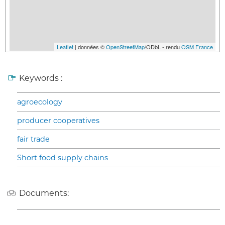
Leaflet
| données ©
OpenStreetMap
/ODbL - rendu
OSM France
Keywords :
agroecology
producer cooperatives
fair trade
Short food supply chains
Documents: