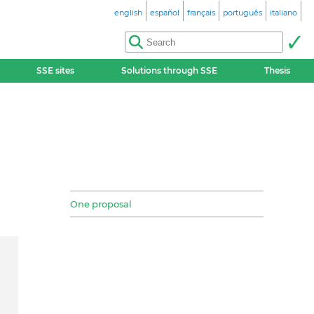
english
español
français
português
italiano
SSE sites
Solutions through SSE
Thesis
One proposal