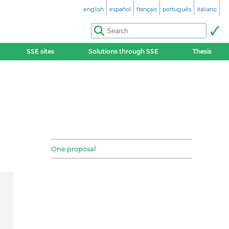
english
español
français
português
italiano
SSE sites
Solutions through SSE
Thesis
One proposal