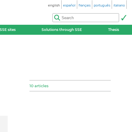
english
español
français
português
italiano
SSE sites
Solutions through SSE
Thesis
10 articles