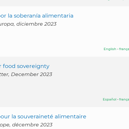
or la soberanía alimentaria
Europa, diciembre 2023
English
-
frança
r food sovereignty
etter, December 2023
Español
-
frança
ur la souveraineté alimentaire
urope, décembre 2023