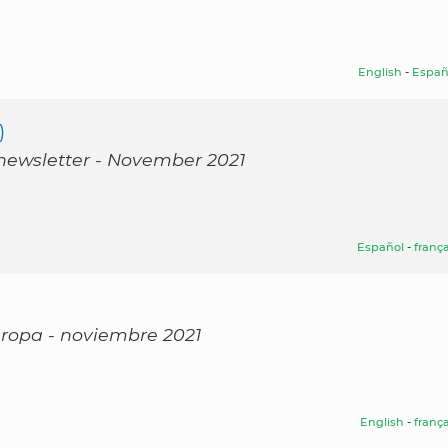
English
-
Españ
)
 newsletter - November 2021
Español
-
frança
Europa - noviembre 2021
English
-
frança