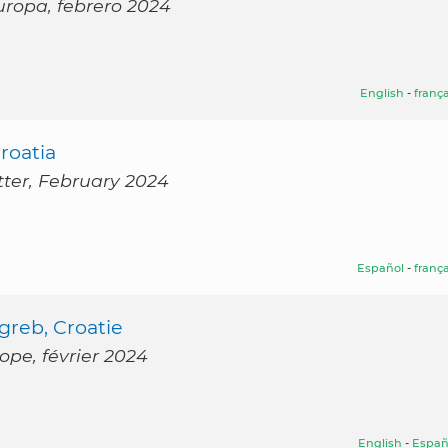
Europa, febrero 2024
English
-
frança
roatia
tter, February 2024
Español
-
frança
greb, Croatie
ope, février 2024
English
-
Españ