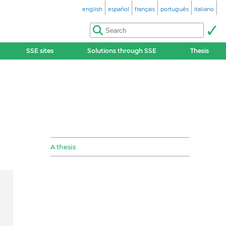
english
español
français
português
italiano
SSE sites
Solutions through SSE
Thesis
A thesis