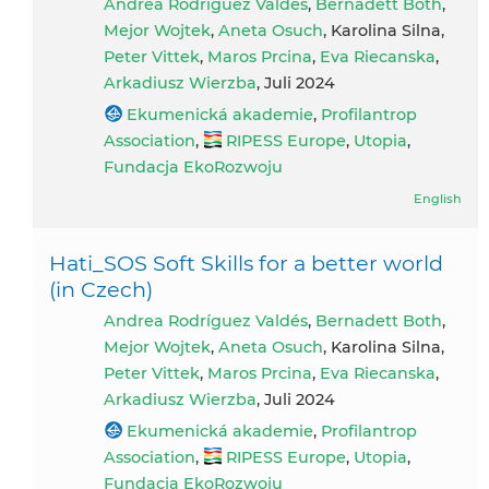
Andrea Rodríguez Valdés
,
Bernadett Both
,
Mejor Wojtek
,
Aneta Osuch
, Karolina Silna,
Peter Vittek
,
Maros Prcina
,
Eva Riecanska
,
Arkadiusz Wierzba
, Juli 2024
Ekumenická akademie
,
Profilantrop
Association
,
RIPESS Europe
,
Utopia
,
Fundacja EkoRozwoju
English
Hati_SOS Soft Skills for a better world
(in Czech)
Andrea Rodríguez Valdés
,
Bernadett Both
,
Mejor Wojtek
,
Aneta Osuch
, Karolina Silna,
Peter Vittek
,
Maros Prcina
,
Eva Riecanska
,
Arkadiusz Wierzba
, Juli 2024
Ekumenická akademie
,
Profilantrop
Association
,
RIPESS Europe
,
Utopia
,
Fundacja EkoRozwoju