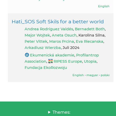
English
Hati_SOS Soft Skils for a better world
Andrea Rodríguez Valdés
,
Bernadett Both
,
Mejor Wojtek
,
Aneta Osuch
, Karolina Silna,
Peter Vittek
,
Maros Prcina
,
Eva Riecanska
,
Arkadiusz Wierzba
, Juli 2024
Ekumenická akademie
,
Profilantrop
Association
,
RIPESS Europe
,
Utopia
,
Fundacja EkoRozwoju
English
-
magyar
-
polski
Themes: