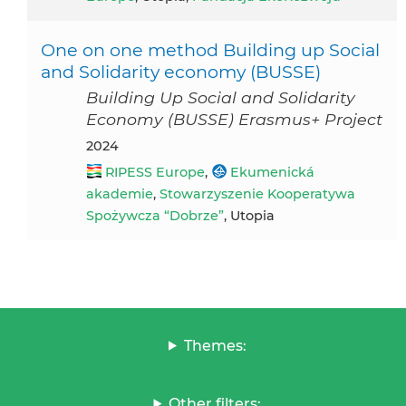
One on one method Building up Social
and Solidarity economy (BUSSE)
Building Up Social and Solidarity
Economy (BUSSE) Erasmus+ Project
2024
RIPESS Europe
,
Ekumenická
akademie
,
Stowarzyszenie Kooperatywa
Spożywcza “Dobrze”
, Utopia
Themes:
Other filters: