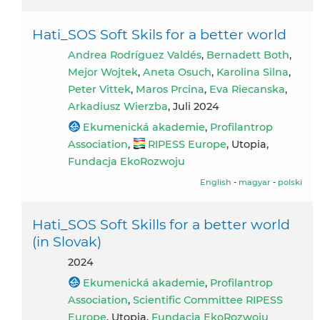
Hati_SOS Soft Skils for a better world
Andrea Rodríguez Valdés
,
Bernadett Both
,
Mejor Wojtek
,
Aneta Osuch
,
Karolina Silna
,
Peter Vittek
,
Maros Prcina
,
Eva Riecanska
,
Arkadiusz Wierzba
, Juli 2024
Ekumenická akademie
,
Profilantrop
Association
,
RIPESS Europe
, Utopia,
Fundacja EkoRozwoju
English
-
magyar
-
polski
Hati_SOS Soft Skills for a better world
(in Slovak)
2024
Ekumenická akademie
,
Profilantrop
Association
,
Scientific Committee RIPESS
Europe
, Utopia,
Fundacja EkoRozwoju