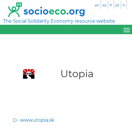
en
es
fr
pt
it
The Social Solidarity Economy resource website
Utopia
www.utopia.sk