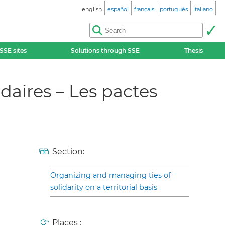
english
español
français
português
italiano
SSE sites
Solutions through SSE
Thesis
idaires – Les pactes
Section:
Organizing and managing ties of
solidarity on a territorial basis
Places :