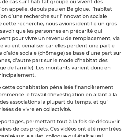
s de cas sur l’habitat groupé où vivent des
’on appelle, depuis peu en Belgique, l’habitat
ation d’une recherche sur l’innovation sociale
 cette recherche, nous avions identifié un gros
 savoir que les personnes en précarité qui
ivent pour vivre un revenu de remplacement, via
se voient pénaliser car elles perdent une partie
e d’aide sociale (chômage) se base d’une part sur
nnes, d’autre part sur le mode d’habitat des
rge de famille). Les montants varient donc en
rincipalement.
e cette cohabitation pénalisée financièrement
ommencé le travail d’investigation en allant à la
des associations la plupart du temps, et qui
ées de vivre en collectivité.
eportages, permettant tout à la fois de découvrir
ciaires de ces projets. Ces vidéos ont été montrées
nisé sur le sujet, colloque qui était aussi