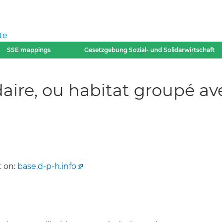
te
SSE mappings
Gesetzgebung Sozial- und Solidarwirtschaft
lidaire, ou habitat groupé 
 on:
base.d-p-h.info