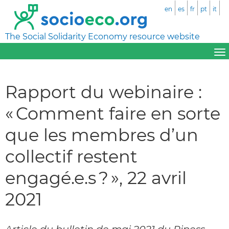
en
es
fr
pt
it
The Social Solidarity Economy resource website
Rapport du webinaire :
« Comment faire en sorte
que les membres d’un
collectif restent
engagé.e.s ? », 22 avril
2021
Article du bulletin de mai 2021 du Ripess