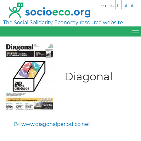
en
es
fr
pt
it
The Social Solidarity Economy resource website
Diagonal
www.diagonalperiodico.net