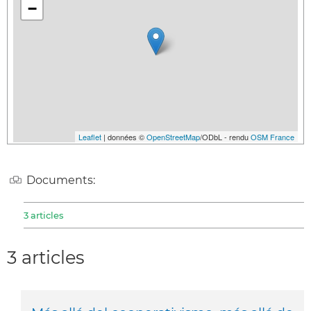
−
Leaflet
| données ©
OpenStreetMap
/ODbL - rendu
OSM France
Documents:
3 articles
3 articles