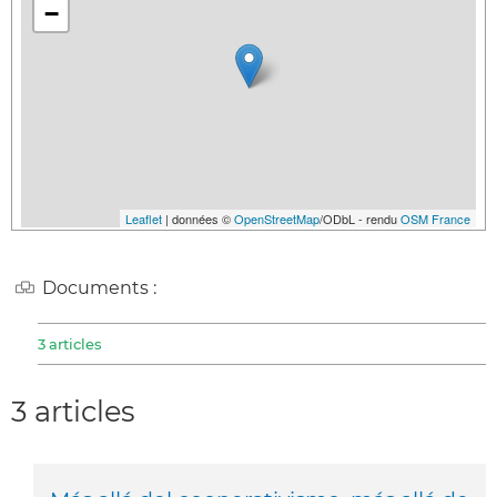
−
Leaflet
| données ©
OpenStreetMap
/ODbL - rendu
OSM France
Documents :
3 articles
3 articles