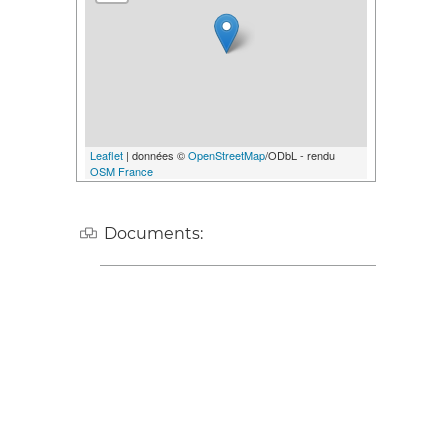
Leaflet
| données ©
OpenStreetMap
/ODbL - rendu
OSM France
Documents: