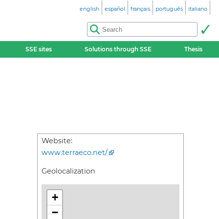
english
español
français
português
italiano
SSE sites
Solutions through SSE
Thesis
Website:
www.terraeco.net/
Geolocalization
+
−