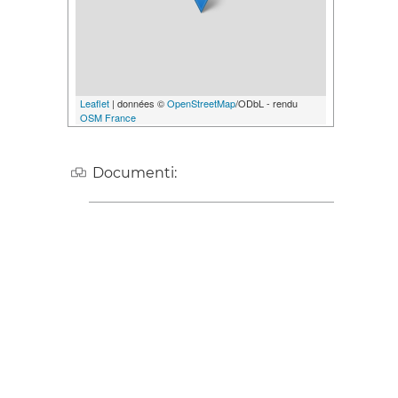
Leaflet
| données ©
OpenStreetMap
/ODbL - rendu
OSM France
Documenti: