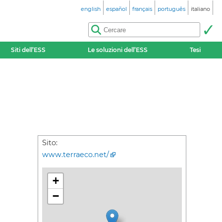
english
español
français
português
italiano
Siti dell’ESS
Le soluzioni dell’ESS
Tesi
Sito:
www.terraeco.net/
+
−