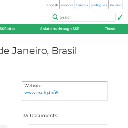
english
español
français
português
italiano
SSE sites
Solutions through SSE
Thesis
e Janeiro, Brasil
Website:
www.ie.ufrj.br/
Documents: