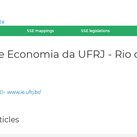
te
SSE mappings
SSE legislations
de Economia da UFRJ - Rio d
www.ie.ufrj.br/
icles