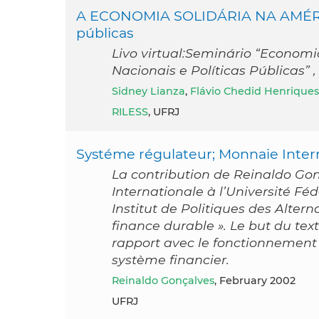
A ECONOMIA SOLIDÁRIA NA AMÉRICA 
públicas
Livo virtual:Seminário “Economi
Nacionais e Políticas Públicas” ,
Sidney Lianza
,
Flávio Chedid Henriques
RILESS
, UFRJ
Systéme régulateur; Monnaie Inte
La contribution de Reinaldo Gon
Internationale à l’Université F
Institut de Politiques des Alter
finance durable ». Le but du te
rapport avec le fonctionnement
système financier.
Reinaldo Gonçalves
, February 2002
UFRJ