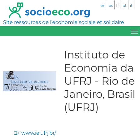
en
es
fr
pt
it
Site ressources de l’économie sociale et solidaire
Instituto de
Economia da
UFRJ - Rio de
Janeiro, Brasil
(UFRJ)
www.ie.ufrj.br/