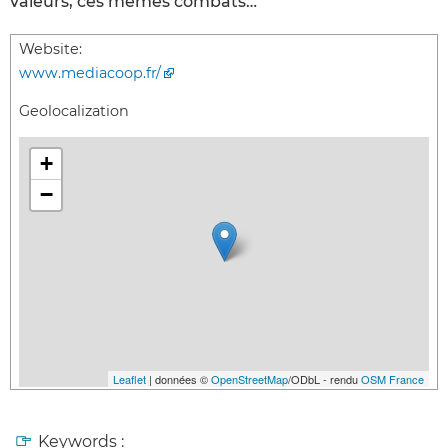
valeurs, ces mêmes combats…
Website:
www.mediacoop.fr/
Geolocalization
+
−
Leaflet
| données ©
OpenStreetMap
/ODbL - rendu
OSM France
Keywords :