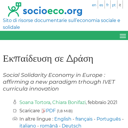
en
es
fr
pt
it
Sito di risorse documentarie sull’economia sociale e
solidale
Εκπαίδευση σε Δράση
Social Solidarity Economy in Europe :
affirming a new paradigm trhough IVET
curricula innovation
Soana Tortora
,
Chiara Bonifazi
, febbraio 2021
Scaricare
PDF
(1,8 MiB)
In altre lingue :
English
-
français
-
Português
-
italiano
-
română
-
Deutsch