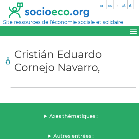
en
es
fr
pt
it
Site ressources de l’économie sociale et solidaire
Cristián Eduardo
Cornejo Navarro,
Axes thématiques :
Autres entrées :