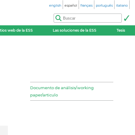
english
español
français
português
italiano
itios web de la ESS
Las soluciones de la ESS
Tesis
Documento de análisis/working
paper/articulo