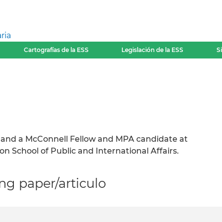
ria
Cartografías de la ESS
Legislación de la ESS
S
, and a McConnell Fellow and MPA candidate at
n School of Public and International Affairs.
g paper/articulo