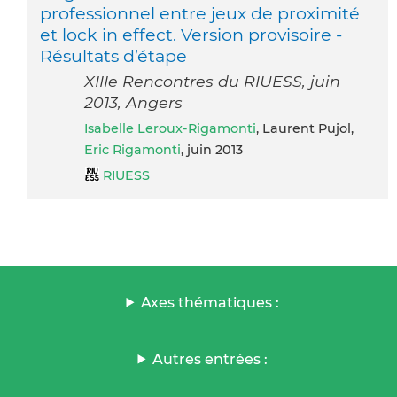
professionnel entre jeux de proximité
et lock in effect. Version provisoire -
Résultats d’étape
XIIIe Rencontres du RIUESS, juin
2013, Angers
Isabelle Leroux-Rigamonti
, Laurent Pujol,
Eric Rigamonti
, juin 2013
RIUESS
Axes thématiques :
Autres entrées :