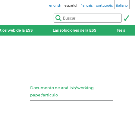
english
español
français
português
italiano
itios web de la ESS
Las soluciones de la ESS
Tesis
Documento de análisis/working
paper/articulo