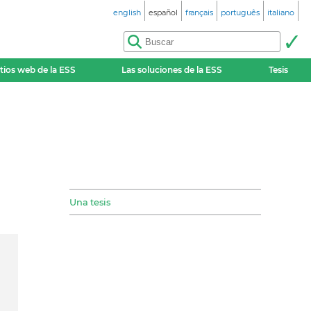
english
español
français
português
italiano
itios web de la ESS
Las soluciones de la ESS
Tesis
Una tesis
G