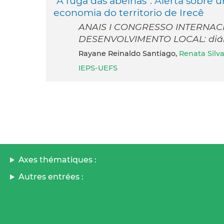
“A fuga das abelhas”: Alerta sobre 
economia do territorio de Irecê
ANAIS I CONGRESSO INTERNAC
DESENVOLVIMENTO LOCAL: diálog
Rayane Reinaldo Santiago,
Renata Silv
IEPS-UEFS
Axes thématiques :
Autres entrées :