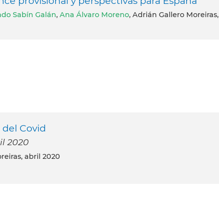
ance provisional y perspectivas para España
do Sabín Galán
,
Ana Álvaro Moreno
, Adrián Gallero Moreiras,
s del Covid
il 2020
reiras, abril 2020