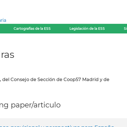
ria
Cartografías de la ESS
Legislación de la ESS
S
ras
, del Consejo de Sección de Coop57 Madrid y de
g paper/articulo