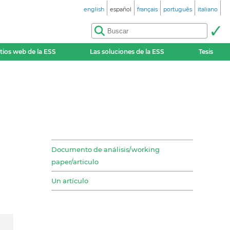
english
español
français
português
italiano
itios web de la ESS
Las soluciones de la ESS
Tesis
Documento de análisis/working
paper/articulo
Un artículo