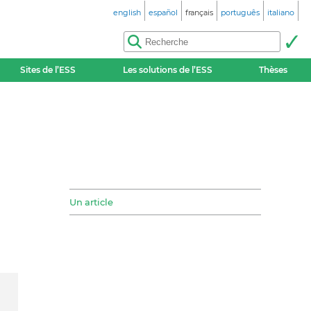
english
español
français
português
italiano
Sites de l’ESS
Les solutions de l’ESS
Thèses
Un article