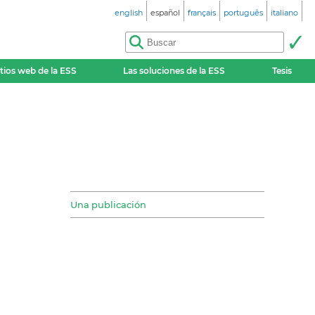
english
español
français
português
italiano
itios web de la ESS
Las soluciones de la ESS
Tesis
Una publicación