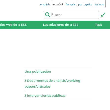
english
español
français
português
italiano
itios web de la ESS
Las soluciones de la ESS
Tesis
Una publicación
3 Documentos de análisis/working
papers/articulos
3 intervenciones públicas