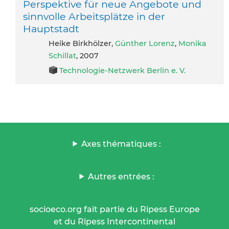
Perspektive für neue Angebote und
sinnvolle Arbeitsplätze in der
Hauptstadt
Heike Birkhölzer,
Günther Lorenz
,
Monika
Schillat
, 2007
Technologie-Netzwerk Berlin e. V.
Axes thématiques :
Autres entrées :
socioeco.org fait partie du Ripess Europe
et du Ripess Intercontinental